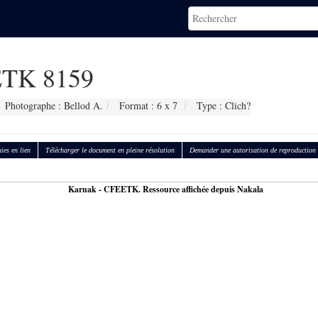
TK 8159
Photographe : Bellod A.
Format : 6 x 7
Type : Clich?
ies en lien
Télécharger le document en pleine résolution
Demander une autorisation de reproduction