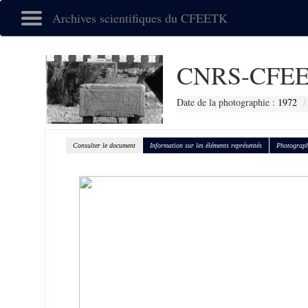
Archives scientifiques du CFEETK
CNRS-CFEE
Date de la photographie :
1972
Consulter le document
Information sur les éléments représentés
Photograph