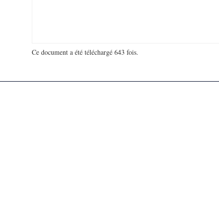
Ce document a été téléchargé 643 fois.
18 906 627 visites - 30