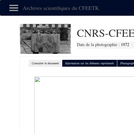
Archives scientifiques du CFEETK
CNRS-CFEE
Date de la photographie :
1972
Consulter le document
Information sur les éléments représentés
Photograph