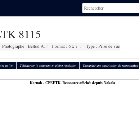
TK 8115
Photographe : Bellod A.
Format : 6 x 7
Type : Prise de vue
ies en lien
Télécharger le document en pleine résolution
Demander une autorisation de reproduction