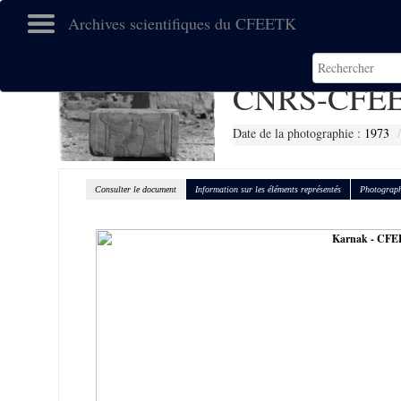
Archives scientifiques du CFEETK
CNRS-CFEE
Date de la photographie :
1973
Consulter le document
Information sur les éléments représentés
Photograph