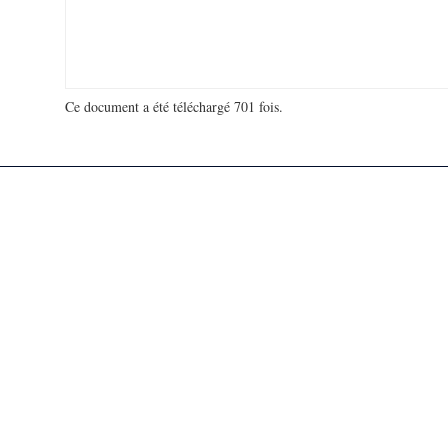
Ce document a été téléchargé 701 fois.
18 913 222 visites - 961