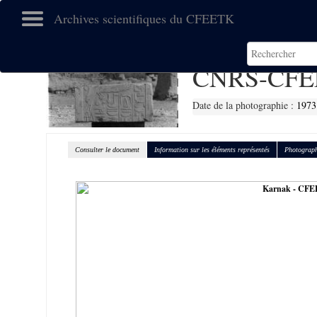
Archives scientifiques du CFEETK
CNRS-CFE
Date de la photographie :
1973
Consulter le document
Information sur les éléments représentés
Photograph