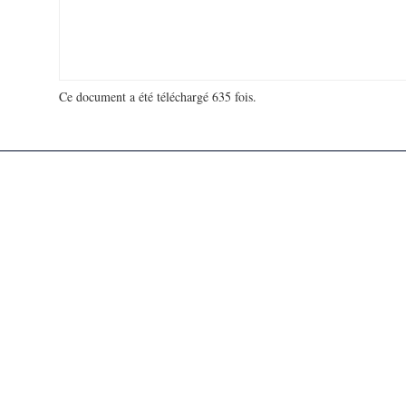
Ce document a été téléchargé 635 fois.
18 963 567 visites - 267