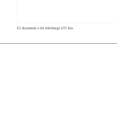
Ce document a été téléchargé 632 fois.
18 964 691 visites - 278