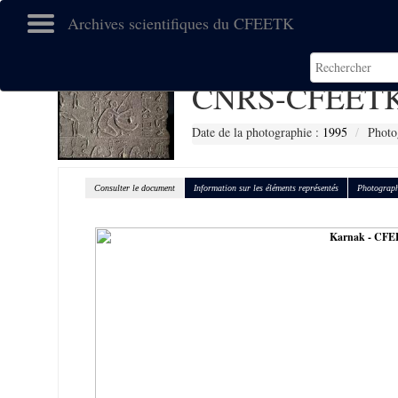
Archives scientifiques du CFEETK
CNRS-CFEETK
Date de la photographie :
1995
Photo
Consulter le document
Information sur les éléments représentés
Photograph