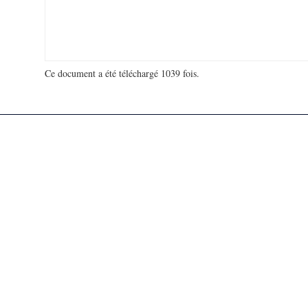
Ce document a été téléchargé 1039 fois.
18 998 901 visites - 126