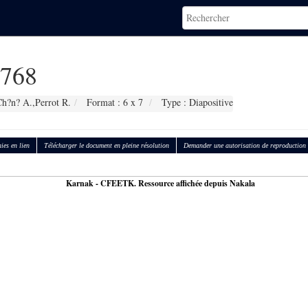
768
Ch?n? A.,Perrot R.
Format : 6 x 7
Type : Diapositive
ies en lien
Télécharger le document en pleine résolution
Demander une autorisation de reproduction