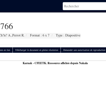
766
Ch?n? A.,Perrot R.
Format : 6 x 7
Type : Diapositive
ies en lien
Télécharger le document en pleine résolution
Demander une autorisation de reproduction