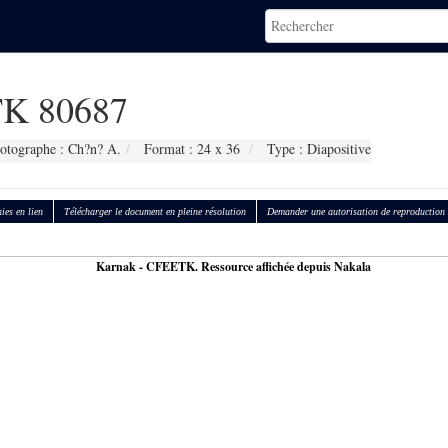
K 80687
otographe : Ch?n? A.
Format : 24 x 36
Type : Diapositive
ies en lien
Télécharger le document en pleine résolution
Demander une autorisation de reproduction