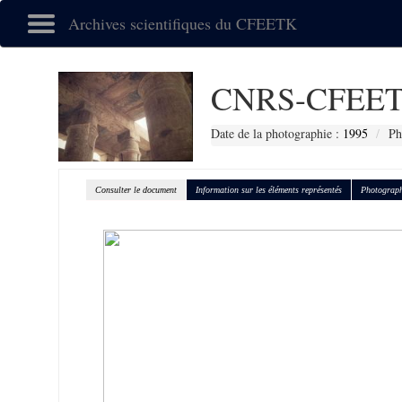
Archives scientifiques du CFEETK
CNRS-CFEET
Date de la photographie :
1995
Ph
Consulter le document
Information sur les éléments représentés
Photograph