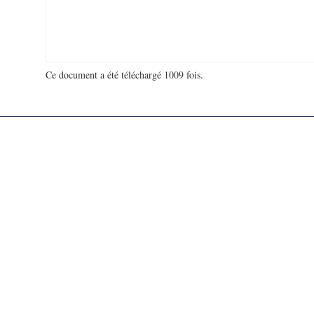
Ce document a été téléchargé 1009 fois.
18 976 112 visites - 768