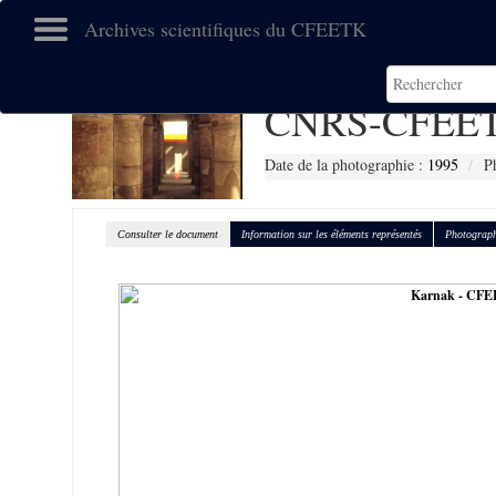
Archives scientifiques du CFEETK
CNRS-CFEET
Date de la photographie :
1995
P
Consulter le document
Information sur les éléments représentés
Photograph