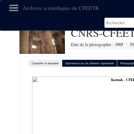
Archives scientifiques du CFEETK
CNRS-CFEET
Date de la photographie :
1995
Ph
Consulter le document
Information sur les éléments représentés
Photograph