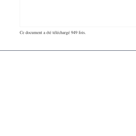
Ce document a été téléchargé 949 fois.
18 951 920 visites - 150