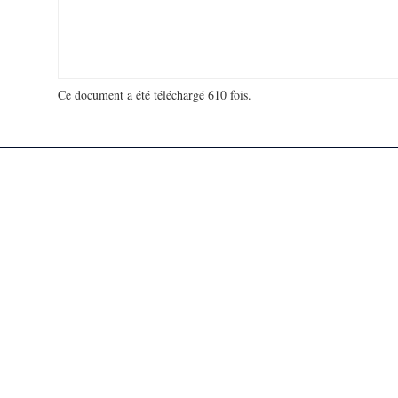
Ce document a été téléchargé 610 fois.
18 944 071 visites - 71