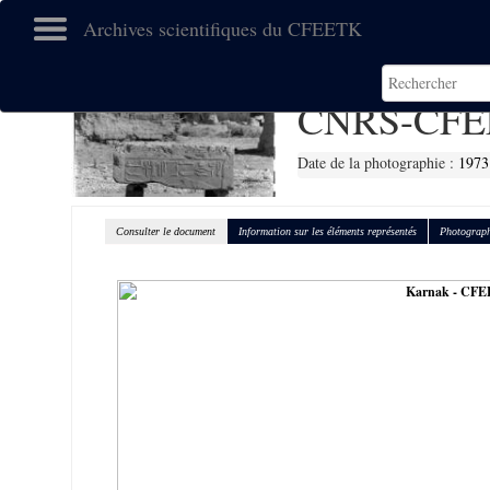
Archives scientifiques du CFEETK
CNRS-CFE
Date de la photographie :
1973
Consulter le document
Information sur les éléments représentés
Photograph