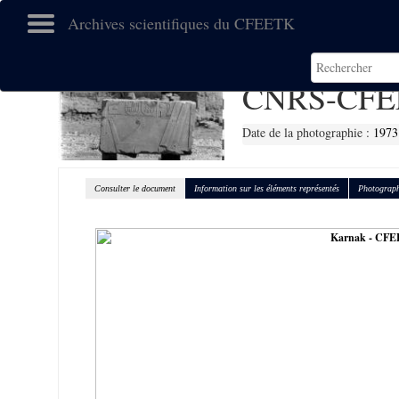
Archives scientifiques du CFEETK
CNRS-CFE
Date de la photographie :
1973
Consulter le document
Information sur les éléments représentés
Photograph