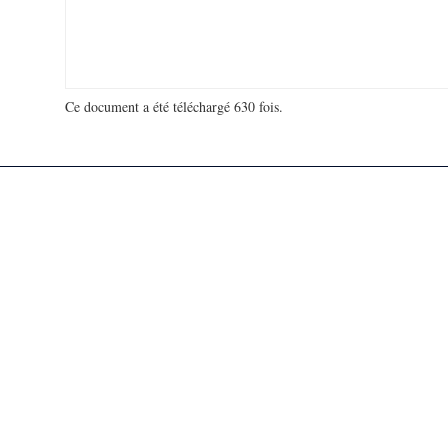
Ce document a été téléchargé 630 fois.
18 943 380 visites - 645