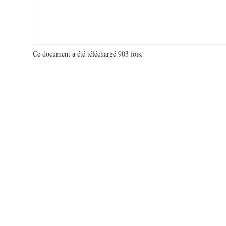
Ce document a été téléchargé 903 fois.
18 974 409 visites - 598