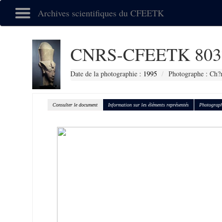
Archives scientifiques du CFEETK
CNRS-CFEETK 803
Date de la photographie :
1995
Photographe : Ch?n
Consulter le document
Information sur les éléments représentés
Photograph