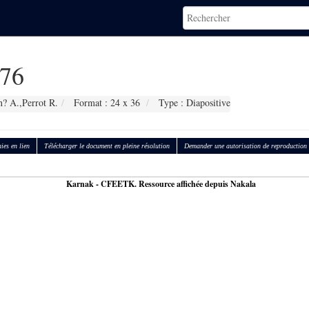
76
? A.,Perrot R.
Format : 24 x 36
Type : Diapositive
ies en lien
Télécharger le document en pleine résolution
Demander une autorisation de reproduction