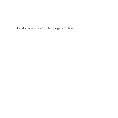
Ce document a été téléchargé 955 fois.
18 953 366 visites - 164