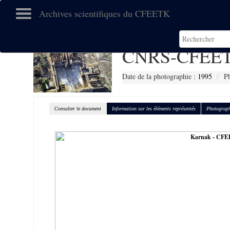
Archives scientifiques du CFEETK
CNRS-CFEET
Date de la photographie :
1995
P
Consulter le document
Information sur les éléments représentés
Photograph