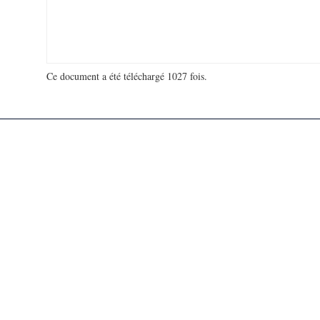
Ce document a été téléchargé 1027 fois.
18 953 797 visites - 169