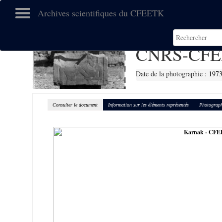
Archives scientifiques du CFEETK
CNRS-CFE
Date de la photographie :
197
Consulter le document
Information sur les éléments représentés
Photograph