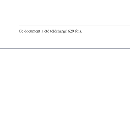
Ce document a été téléchargé 629 fois.
18 969 858 visites - 140