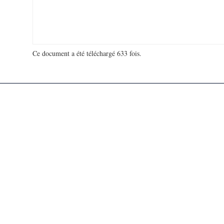
Ce document a été téléchargé 633 fois.
18 910 068 visites - 645