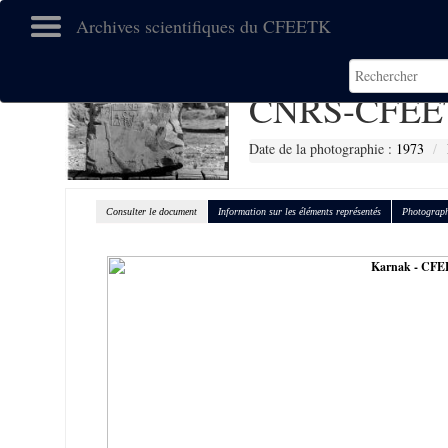
Archives scientifiques du CFEETK
CNRS-CFEE
Date de la photographie :
1973
Consulter le document
Information sur les éléments représentés
Photograph