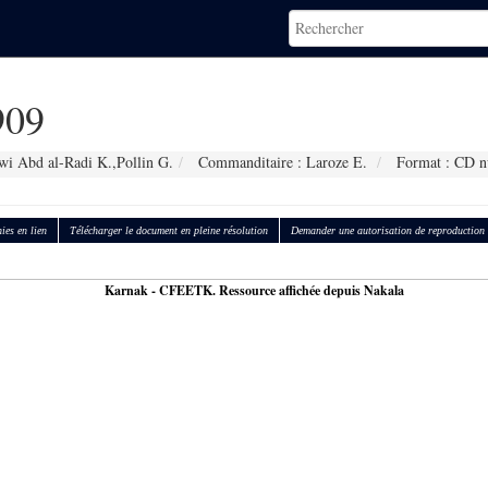
909
wi Abd al-Radi K.,Pollin G.
Commanditaire : Laroze E.
Format : CD n
ies en lien
Télécharger le document en pleine résolution
Demander une autorisation de reproduction