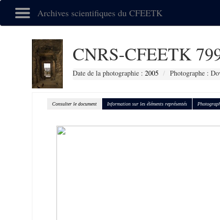
Archives scientifiques du CFEETK
CNRS-CFEETK 79
Date de la photographie :
2005
Photographe : Do
Consulter le document
Information sur les éléments représentés
Photograph