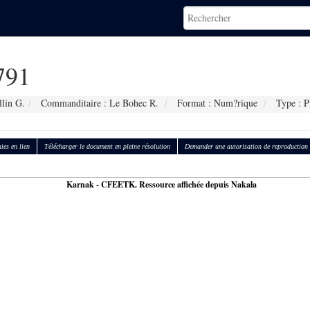
791
llin G.
Commanditaire : Le Bohec R.
Format : Num?rique
Type : P
ies en lien
Télécharger le document en pleine résolution
Demander une autorisation de reproduction