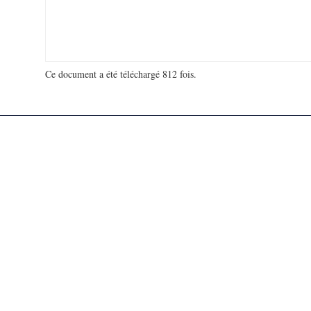
Ce document a été téléchargé 812 fois.
18 930 447 visites - 120