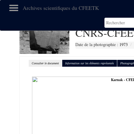
Archives scientifiques du CFEETK
CNRS-CFEE
Date de la photographie :
1973
Consulter le document
Information sur les éléments représentés
Photograph