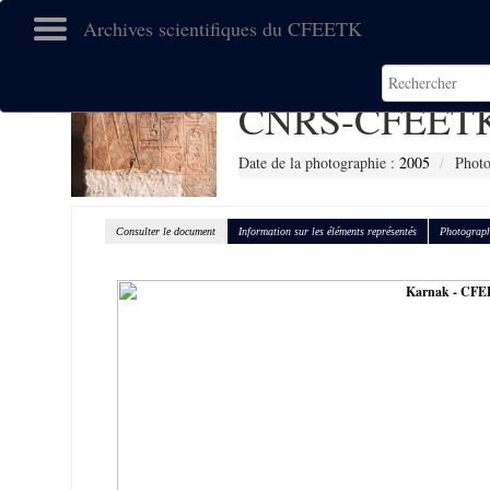
Archives scientifiques du CFEETK
CNRS-CFEETK
Date de la photographie :
2005
Photo
Consulter le document
Information sur les éléments représentés
Photograph