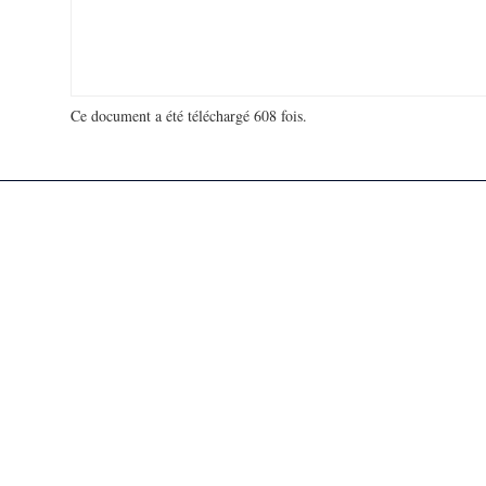
Ce document a été téléchargé 608 fois.
18 923 305 visites - 486