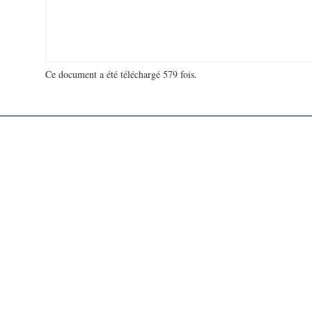
Ce document a été téléchargé 579 fois.
18 920 301 visites - 185