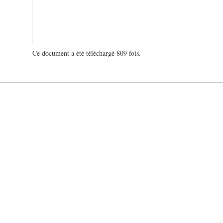
Ce document a été téléchargé 809 fois.
18 942 146 visites - 521