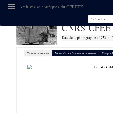
Archives scientifiques du CFEETK
CNRS-CFEET
Date de la photographie :
1973
Consulter le document
Information sur les éléments représentés
Photograph