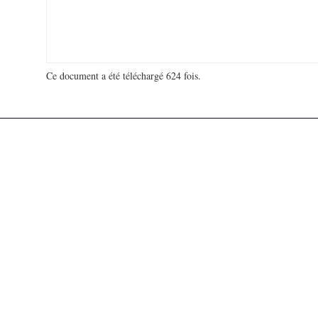
Ce document a été téléchargé 624 fois.
18 916 939 visites - 133