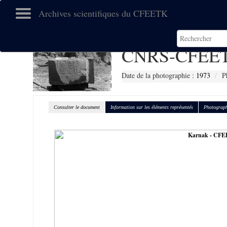
Archives scientifiques du CFEETK
CNRS-CFEET
Date de la photographie :
1973
P
Consulter le document
Information sur les éléments représentés
Photograph