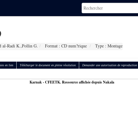
9
 al-Radi K.,Pollin G.
Format : CD num?rique
Type : Montage
ies en lien
Télécharger le document en pleine résolution
Demander une autorisation de reproduction