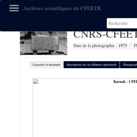
Archives scientifiques du CFEETK
CNRS-CFEET
Date de la photographie :
1973
P
Consulter le document
Information sur les éléments représentés
Photograph