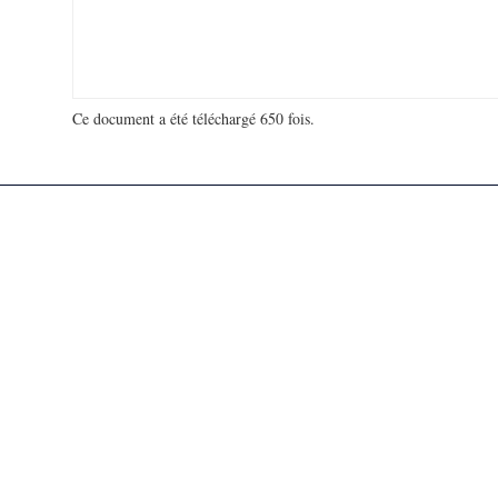
Ce document a été téléchargé 650 fois.
18 916 842 visites - 132