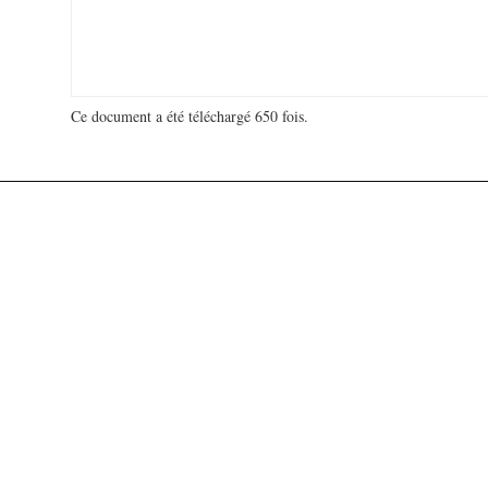
Ce document a été téléchargé 650 fois.
18 989 939 visites - 368