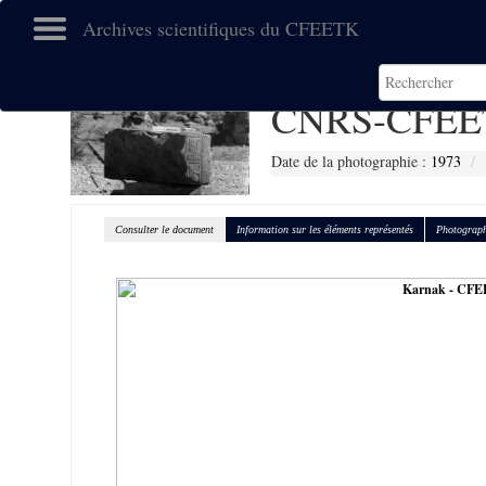
Archives scientifiques du CFEETK
CNRS-CFEE
Date de la photographie :
1973
Consulter le document
Information sur les éléments représentés
Photograph