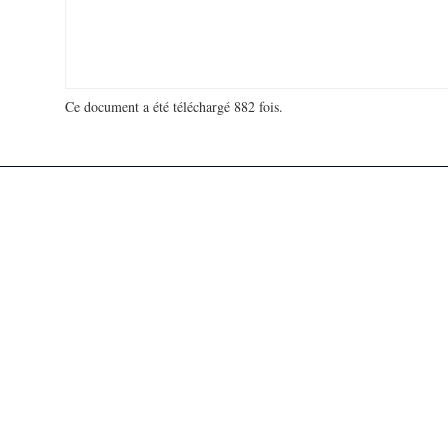
Ce document a été téléchargé 882 fois.
18 909 230 visites - 562