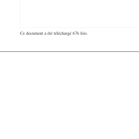
Ce document a été téléchargé 676 fois.
18 920 364 visites - 19