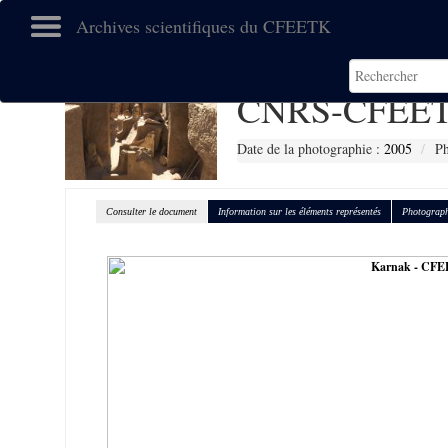
Archives scientifiques du CFEETK
CNRS-CFEET
Date de la photographie :
2005
Ph
Consulter le document
Information sur les éléments représentés
Photograph