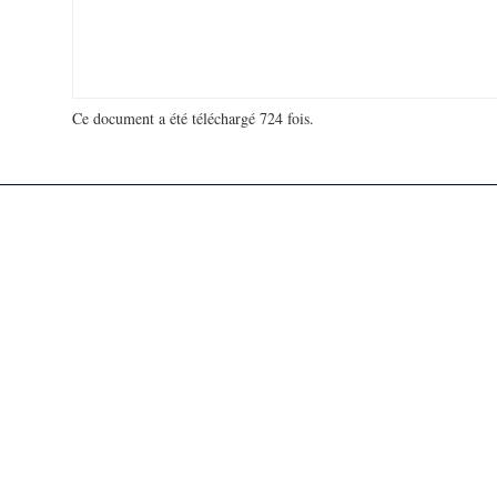
Ce document a été téléchargé 724 fois.
18 974 381 visites - 595