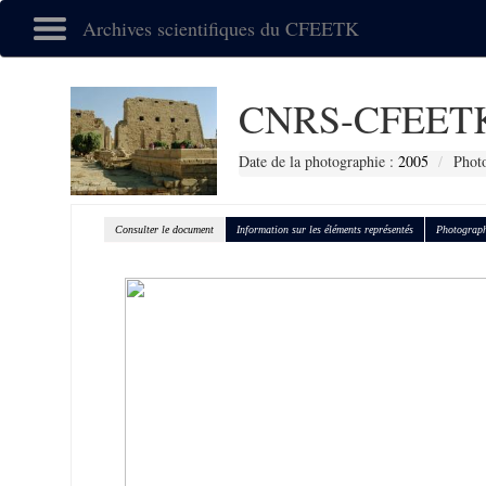
Archives scientifiques du CFEETK
CNRS-CFEETK
Date de la photographie :
2005
Phot
Consulter le document
Information sur les éléments représentés
Photograph