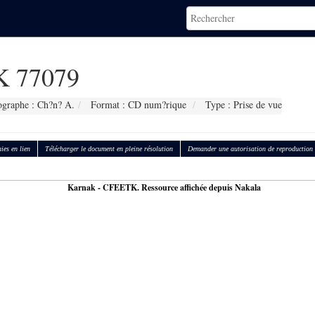
 77079
ographe : Ch?n? A.
Format : CD num?rique
Type : Prise de vue
ies en lien
Télécharger le document en pleine résolution
Demander une autorisation de reproduction