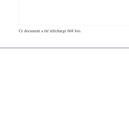
Ce document a été téléchargé 668 fois.
18 963 327 visites - 265