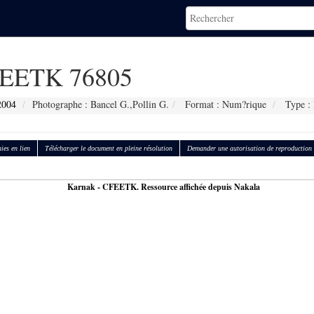
EETK 76805
2004
Photographe : Bancel G.,Pollin G.
Format : Num?rique
Type : 
ies en lien
Télécharger le document en pleine résolution
Demander une autorisation de reproduction