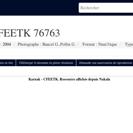
FEETK 76763
 :
2004
Photographe : Bancel G.,Pollin G.
Format : Num?rique
Type
ies en lien
Télécharger le document en pleine résolution
Demander une autorisation de reproduction