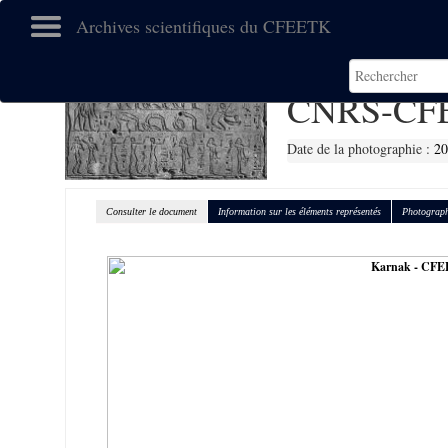
Archives scientifiques du CFEETK
CNRS-CFE
Date de la photographie :
2
Consulter le document
Information sur les éléments représentés
Photograph