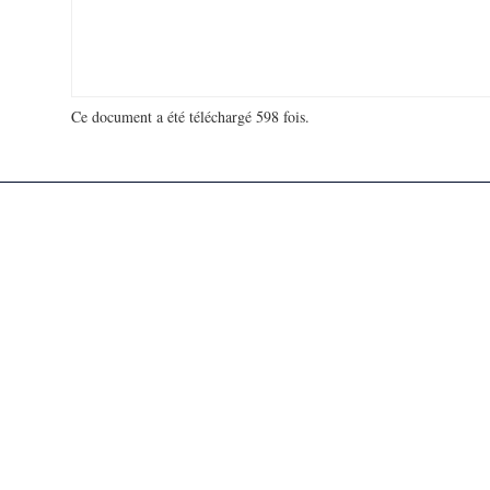
Ce document a été téléchargé 598 fois.
18 923 126 visites - 46