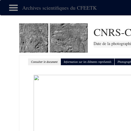
Archives scientifiques du CFEETK
CNRS-C
Date de la photograph
Consulter le document
Information sur les éléments représentés
Photograph