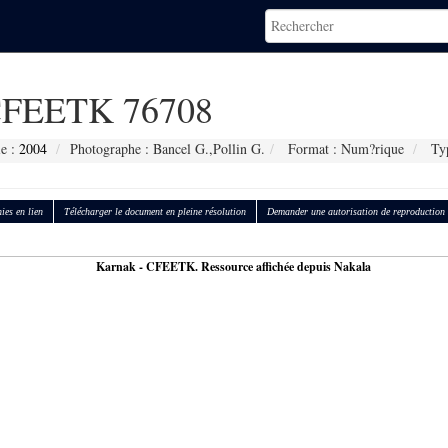
FEETK 76708
ie :
2004
Photographe : Bancel G.,Pollin G.
Format : Num?rique
Typ
ies en lien
Télécharger le document en pleine résolution
Demander une autorisation de reproduction