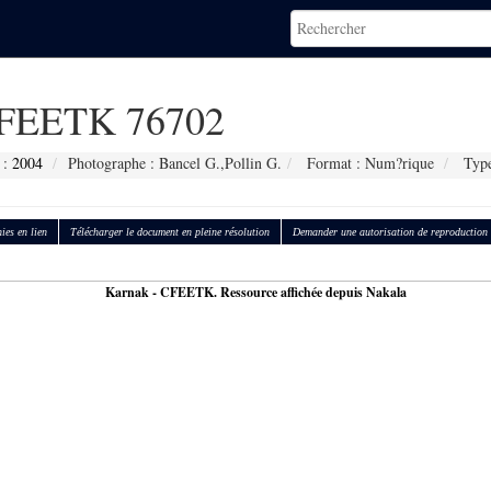
FEETK 76702
 :
2004
Photographe : Bancel G.,Pollin G.
Format : Num?rique
Type
ies en lien
Télécharger le document en pleine résolution
Demander une autorisation de reproduction