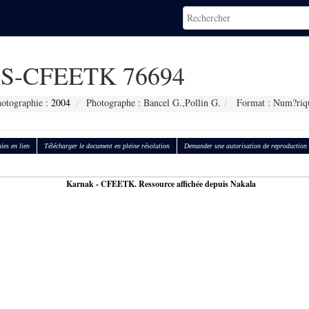
S-CFEETK 76694
hotographie :
2004
Photographe : Bancel G.,Pollin G.
Format : Num?riq
ies en lien
Télécharger le document en pleine résolution
Demander une autorisation de reproduction