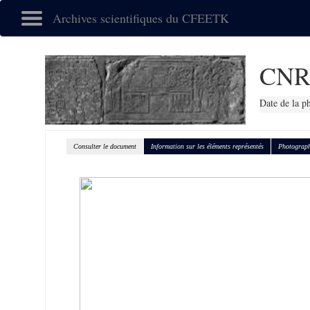
Archives scientifiques du CFEETK
CNR
Date de la p
Consulter le document
Information sur les éléments représentés
Photograph