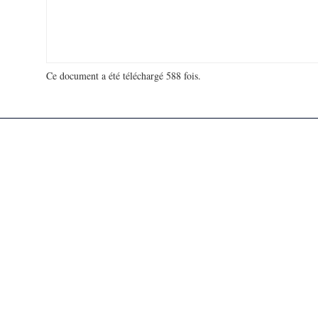
Ce document a été téléchargé 588 fois.
18 923 721 visites - 528