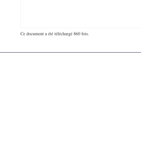
Ce document a été téléchargé 860 fois.
18 940 571 visites - 36