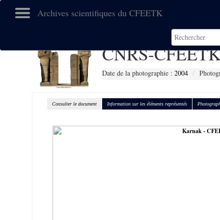
Archives scientifiques du CFEETK
CNRS-CFEETK
Date de la photographie :
2004
Photogr
Consulter le document
Information sur les éléments représentés
Photograph