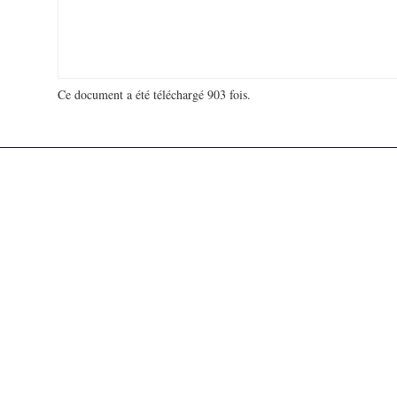
Ce document a été téléchargé 903 fois.
18 979 966 visites - 115