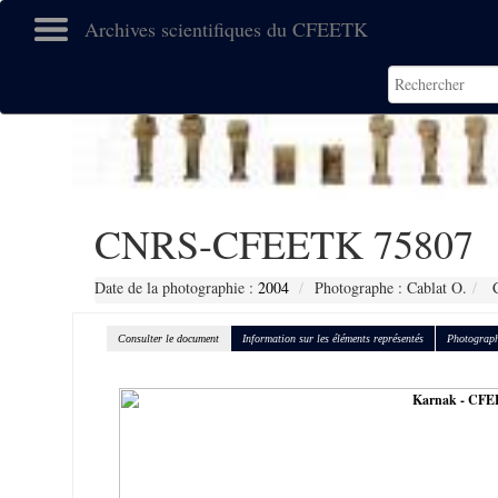
Archives scientifiques du CFEETK
CNRS-CFEETK 75807
Date de la photographie :
2004
Photographe : Cablat O.
C
Consulter le document
Information sur les éléments représentés
Photograph