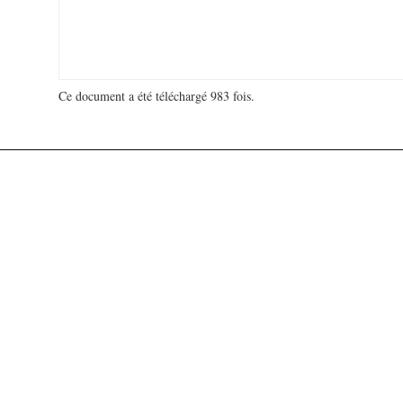
Ce document a été téléchargé 983 fois.
18 978 211 visites - 978