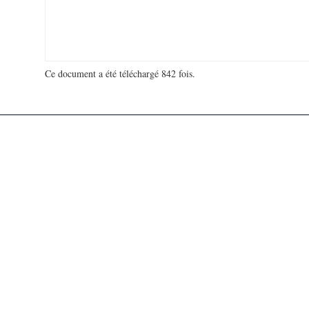
Ce document a été téléchargé 842 fois.
18 931 542 visites - 131