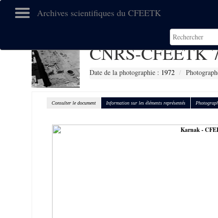
Archives scientifiques du CFEETK
CNRS-CFEETK 7
Date de la photographie :
1972
Photographe
Consulter le document
Information sur les éléments représentés
Photograph