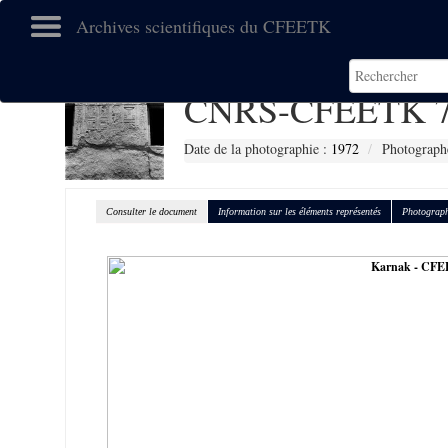
Archives scientifiques du CFEETK
CNRS-CFEETK 7
Date de la photographie :
1972
Photographe
Consulter le document
Information sur les éléments représentés
Photograph