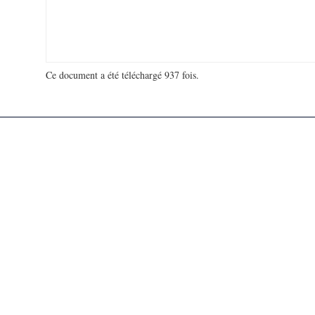
Ce document a été téléchargé 937 fois.
18 979 585 visites - 111