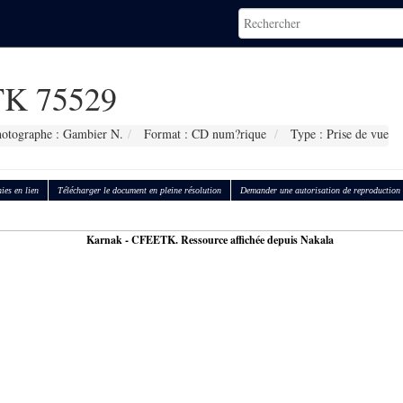
K 75529
otographe : Gambier N.
Format : CD num?rique
Type : Prise de vue
ies en lien
Télécharger le document en pleine résolution
Demander une autorisation de reproduction