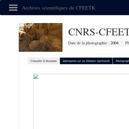
Archives scientifiques du CFEETK
CNRS-CFEET
Date de la photographie :
2004
Ph
Consulter le document
Information sur les éléments représentés
Photograph