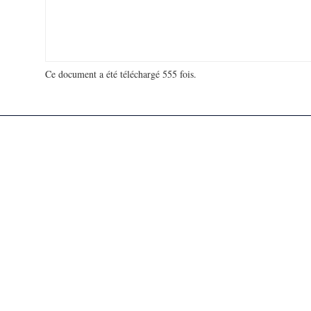
Ce document a été téléchargé 555 fois.
18 974 365 visites - 59